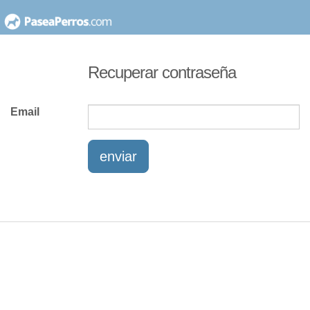
saltar
al
contenido
Recuperar contraseña
Email
enviar