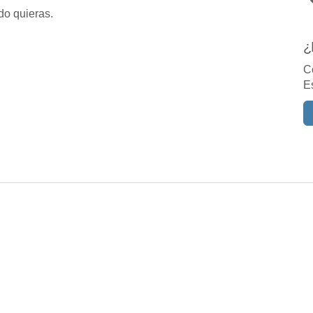
do quieras.
¿
C
E